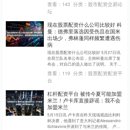
查看：
143
分类：
股市配资交易论
坛
现在股票配资什么公司比较好 科
曼：德弗里落选因受伤且在国米
出场少，弗林蓬同样频繁遭遇伤
病
现在股票配资什么公司比较好 5月27日讯
在荷兰队名单公布后，主帅科曼出席了发
布会，对自己的选人做出了说明。 关于德
弗里落选 “我们不得不再次面对许多球员状
查看：
119
分类：
股票配资配资平
态不....
台
杠杆配资平台 被传今夏可能加盟
米兰！卢卡库直接辟谣：我不会
加盟米兰
5月15日讯 卢卡库在昨天现场观战比利时
杯决赛，他遇到了意大利记者Alessandro
Schiavone并谈到了与米兰的传闻。 卢卡