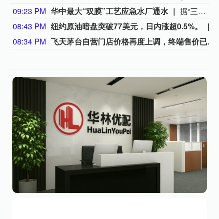
09:23 PM
华中最大“双膜”工艺应急水厂通水
据“三峡小微”公众号消息，8月8日，由三峡集团所属长江环保集团、武汉市水务集团等共同投资建设的华中地区规模最大的“双膜”工艺应急水厂——武汉梁子湖应急水厂并网通水，标志着武汉市江南区域正式构建起“一江一湖”双水源互为备援、灵活调度的供水新格局，为片区660万市民用水安全提供坚实保障。
08:43 PM
纽约原油暗盘突破77美元，日内涨超0.5%。
08:34 PM
飞天茅台自营门店价格再度上调，终端售价已涨至1760元/瓶