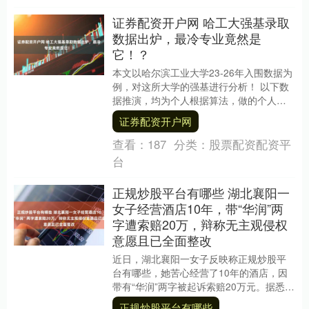
证券配资开户网 哈工大强基录取
数据出炉，最冷专业竟然是
它！？
本文以哈尔滨工业大学23-26年入围数据为
例，对这所大学的强基进行分析！ 以下数
据推演，均为个人根据算法，做的个人分
析，仅供大家参考！ 说的不一定对，大家
证券配资开户网
多批评....
查看：
187
分类：
股票配资配资平
台
正规炒股平台有哪些 湖北襄阳一
女子经营酒店10年，带“华润”两
字遭索赔20万，辩称无主观侵权
意愿且已全面整改
近日，湖北襄阳一女子反映称正规炒股平
台有哪些，她苦心经营了10年的酒店，因
带有“华润”两字被起诉索赔20万元。据悉，
此案已于今年5月份开庭审理，至今尚未宣
正规炒股平台有哪些