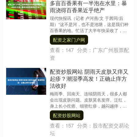
多亩百香果有一半泡在水里：暴
雨浇得百香果近乎绝产
现代快报讯（记者 卢河燕/文 于茜同/后
期）“这不是河，也不是池塘，这是我们种
百香果的地。忙活了大半年快采收了，结
果来了场暴雨。”7月7日，广西钦州果商孙
配资之家门户网
选雷在....
查看：
147
分类：
广东广州股票配
资
配资炒股网站 阴雨天皮肤又痒又
起疹？潮湿季高发！正确止痒方
法收好
梅雨季、回南天、连续阴雨天，很多人都
会出现皮肤问题。皮肤莫名发痒、泛红，
身上长小疙瘩、细密红疹，越闷越痒，洗
澡后也不见好转。很多人以为是没洗干
配资炒股网站
净，拼命搓澡、烫澡....
查看：
157
分类：
股市配资交易论
坛