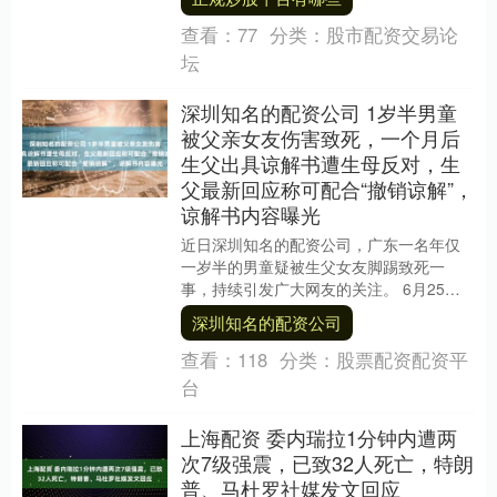
布审理....
查看：
77
分类：
股市配资交易论
坛
深圳知名的配资公司 1岁半男童
被父亲女友伤害致死，一个月后
生父出具谅解书遭生母反对，生
父最新回应称可配合“撤销谅解”，
谅解书内容曝光
近日深圳知名的配资公司，广东一名年仅
一岁半的男童疑被生父女友脚踢致死一
事，持续引发广大网友的关注。 6月25
日，据潇湘晨报，涉事父亲表示，关注到
深圳知名的配资公司
了媒体报道，可以....
查看：
118
分类：
股票配资配资平
台
上海配资 委内瑞拉1分钟内遭两
次7级强震，已致32人死亡，特朗
普、马杜罗社媒发文回应