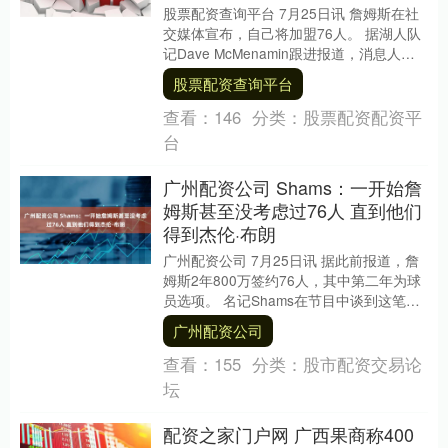
股票配资查询平台 7月25日讯 詹姆斯在社
交媒体宣布，自己将加盟76人。 据湖人队
记Dave McMenamin跟进报道，消息人士
向ESPN透露，费城76人阵中....
股票配资查询平台
查看：
146
分类：
股票配资配资平
台
广州配资公司 Shams：一开始詹
姆斯甚至没考虑过76人 直到他们
得到杰伦·布朗
广州配资公司 7月25日讯 据此前报道，詹
姆斯2年800万签约76人，其中第二年为球
员选项。 名记Shams在节目中谈到这笔签
约：“一开始76人甚至都不在詹姆斯....
广州配资公司
查看：
155
分类：
股市配资交易论
坛
配资之家门户网 广西果商称400