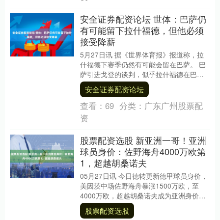
安全证券配资论坛 世体：巴萨仍
有可能留下拉什福德，但他必须
接受降薪
5月27日讯 据《世界体育报》报道称，拉
什福德下赛季仍然有可能会留在巴萨。 巴
萨引进戈登的谈判，似乎拉什福德在巴萨
的留队前景蒙上了阴影——而在此之前，
安全证券配资论坛
外界普遍认....
查看：
69
分类：
广东广州股票配
资
股票配资选股 新亚洲一哥！亚洲
球员身价：佐野海舟4000万欧第
1，超越胡桑诺夫
05月27日讯 今日德转更新德甲球员身价，
美因茨中场佐野海舟暴涨1500万欧，至
4000万欧，超越胡桑诺夫成为亚洲身价最
高球员。 亚洲球员身价榜↓ 1.佐野海舟....
股票配资选股