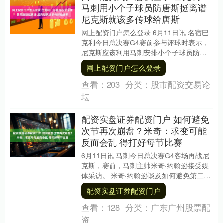
马刺用小个子球员防唐斯挺离谱
尼克斯就该多传球给唐斯
网上配资门户怎么登录 6月11日讯 名宿巴
克利今日总决赛G4赛前参与评球时表示，
尼克斯应该利用马刺安排小个子球员防守
唐斯时，多给唐斯喂球。 “现在这帮球员打
网上配资门户怎么登录
法实....
查看：
203
分类：
股市配资交易论
坛
配资实盘证券配资门户 如何避免
次节再次崩盘？米奇：求变可能
反而会乱 得打好每节比赛
6月11日讯 马刺今日总决赛G4客场再战尼
克斯，赛前，马刺主帅米奇·约翰逊接受媒
体采访。 米奇·约翰逊谈及如何避免第二节
再度崩盘时说道：“确实，这是个老生常谈
配资实盘证券配资门户
的....
查看：
128
分类：
广东广州股票配
资