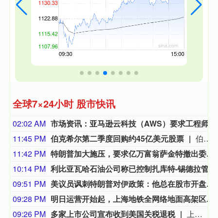
全球7×24小时 股市快讯
02:02 AM
市场资讯：亚马逊云科技（AWS）要求工程师减少CPU资源浪费，算力需求激增造成EC2算力资源紧张。部分工程师申请服务器，过去数小时即可到位，如今需要等待数日。
11:45 PM
伯克希尔第二季度回购约45亿美元股票
伯克希尔第二季度斥资约45亿美元回购自身股票，并在期内买入近200亿美元股票，显示首席执行官阿贝尔正将公司庞大的现金储备更多投入市场。 伯克希尔第一季度开始回购股票，为一年多来的首次。阿贝尔今年早些时候表示，公司重新启动回购，是因为管理层认为股票的“内在价值”高于其市场价格。 CFRA Research分析师Cathy Seifert表示：“投资者会受到回购举措的鼓舞。这也是Greg接掌公司并彰显其主导地位的一种方式。” 此次股票回购为股东带来了自2021年以来规模最大的季度资本回报。伯克希尔第二季度现金储备降至3655亿美元，低于前一季度的约3970亿美元。
11:42 PM
特朗普加大施压，要求亿万富翁萨金特撤出委内瑞拉
10:14 PM
利比亚瓦哈石油公司称已控制扎库特-锡德拉管道的泄漏，经修复后已恢复运营。
09:51 PM
美议员讽刺特朗普对伊政策：他总在股市开盘前说不打了
09:28 PM
明日运营开始起，上海地铁全网络地面高架区段限速运行
09:26 PM
多家上市公司宣布收到美国关税退税
上市公司公告显示，自7月以来，多家公司宣布已经收到美国关税退税。根据美国最高法院今年2月裁定，《国际紧急经济权力法》不授权总统征收大规模关税。美国国际贸易法院随后下令海关办理相关退款。海关与边境保护局4月20日启动第一阶段退款工作，首批退款于5月11日前后发放。美国海关与边境保护局官员本月4日披露的信息显示，截至7月底，该部门已处理完毕约1000亿美元关税的退款流程并把相关信息提供给财政部用于付款。（中新社）