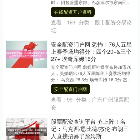
时： 阿拉善盟东部、巴彦淖尔市东南部、
乌海市、鄂尔多斯市北部、呼和浩特市大
在线配资开户资料
部、乌兰....
查看：
193
分类：
股市配资交易论
坛
安全配资门户网 恐怖！76人五星
上赛季场均得分：四个20+&三个
27+ 埃奇库姆16分
安全配资门户网 詹姆斯社媒宣布将加盟76
人，美媒晒出76人五星阵容上赛季场均得
分： 马克西 28.3分 埃奇库姆 16.0分 杰伦·
布朗 28.7分 詹姆斯 2....
安全配资门户网
查看：
99
分类：
广东广州股票配
资
股票配资查询平台 齐上阵！名
记：马克西/恩比德/杰伦·布朗三
人直接招募了詹姆斯