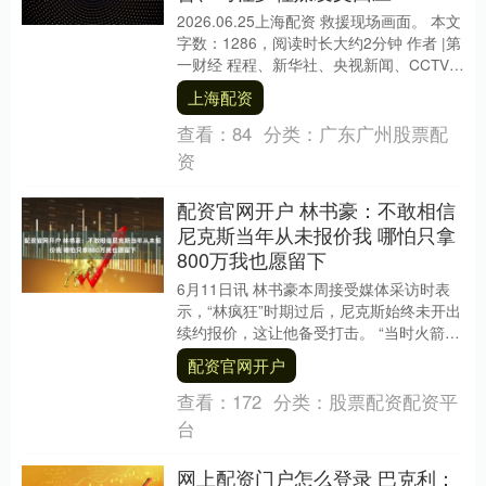
2026.06.25上海配资 救援现场画面。 本文
字数：1286，阅读时长大约2分钟 作者 |第
一财经 程程、新华社、央视新闻、CCTV国
际时讯 “毫无征兆。”....
上海配资
查看：
84
分类：
广东广州股票配
资
配资官网开户 林书豪：不敢相信
尼克斯当年从未报价我 哪怕只拿
800万我也愿留下
6月11日讯 林书豪本周接受媒体采访时表
示，“林疯狂”时期过后，尼克斯始终未开出
续约报价，这让他备受打击。 “当时火箭给
我开出了2900万美元的合同，而我哪怕
配资官网开户
只....
查看：
172
分类：
股票配资配资平
台
网上配资门户怎么登录 巴克利：