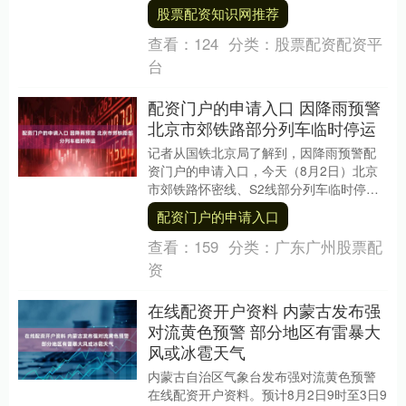
订工作，并就《住房公积金管理条例（修
股票配资知识网推荐
订征求意见稿）》....
查看：
124
分类：
股票配资配资平
台
配资门户的申请入口 因降雨预警
北京市郊铁路部分列车临时停运
记者从国铁北京局了解到，因降雨预警配
资门户的申请入口，今天（8月2日）北京
市郊铁路怀密线、S2线部分列车临时停
运。 具体车次为：怀柔-密云线S503次、
配资门户的申请入口
S504....
查看：
159
分类：
广东广州股票配
资
在线配资开户资料 内蒙古发布强
对流黄色预警 部分地区有雷暴大
风或冰雹天气
内蒙古自治区气象台发布强对流黄色预警
在线配资开户资料。预计8月2日9时至3日9