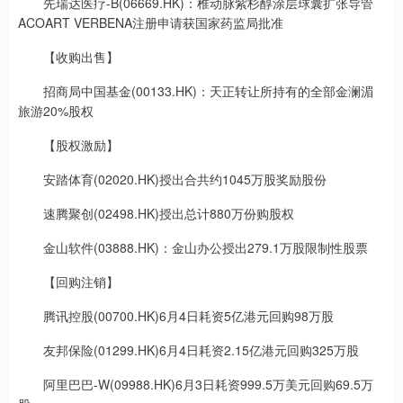
先瑞达医疗-B(06669.HK)：椎动脉紫杉醇涂层球囊扩张导管
ACOART VERBENA注册申请获国家药监局批准
【收购出售】
招商局中国基金(00133.HK)：天正转让所持有的全部金澜湄
旅游20%股权
【股权激励】
安踏体育(02020.HK)授出合共约1045万股奖励股份
速腾聚创(02498.HK)授出总计880万份购股权
金山软件(03888.HK)：金山办公授出279.1万股限制性股票
【回购注销】
腾讯控股(00700.HK)6月4日耗资5亿港元回购98万股
友邦保险(01299.HK)6月4日耗资2.15亿港元回购325万股
阿里巴巴-W(09988.HK)6月3日耗资999.5万美元回购69.5万