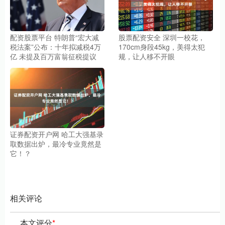
配资股票平台 特朗普“宏大减
股票配资安全 深圳一校花，
税法案”公布：十年拟减税4万
170cm身段45kg，美得太犯
亿 未提及百万富翁征税提议
规，让人移不开眼
证券配资开户网 哈工大强基录
取数据出炉，最冷专业竟然是
它！？
相关评论
本文评分
*