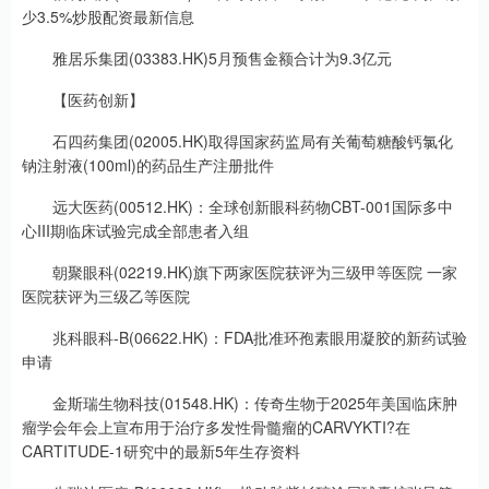
少3.5%炒股配资最新信息
雅居乐集团(03383.HK)5月预售金额合计为9.3亿元
【医药创新】
石四药集团(02005.HK)取得国家药监局有关葡萄糖酸钙氯化
钠注射液(100ml)的药品生产注册批件
远大医药(00512.HK)：全球创新眼科药物CBT-001国际多中
心III期临床试验完成全部患者入组
朝聚眼科(02219.HK)旗下两家医院获评为三级甲等医院 一家
医院获评为三级乙等医院
兆科眼科-B(06622.HK)：FDA批准环孢素眼用凝胶的新药试验
申请
金斯瑞生物科技(01548.HK)：传奇生物于2025年美国临床肿
瘤学会年会上宣布用于治疗多发性骨髓瘤的CARVYKTI?在
CARTITUDE-1研究中的最新5年生存资料