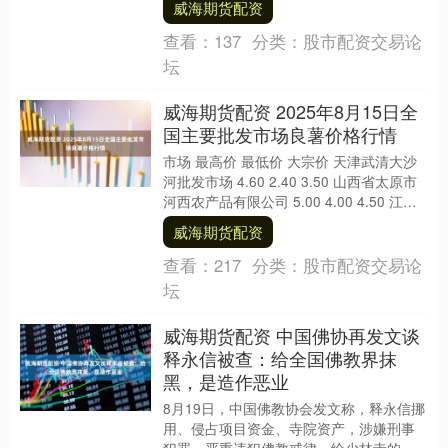
威海期货配资
级新....
查看：
137
分类：
股市配资交易论
坛
威海期货配资 2025年8月15日全
国主要批发市场良薯价格行情
市场 最高价 最低价 大宗价 天津武清大沙
河批发市场 4.60 2.40 3.50 山西省太原市
河西农产品有限公司 5.00 4.00 4.50 江西
乐平蔬菜农....
威海期货配资
查看：
217
分类：
股市配资交易论
坛
威海期货配资 中国佛协再发文谈
释永信被查：给全国佛教界抹
黑，是造作恶业
8月19日，中国佛教协会发文称，释永信挪
用、侵占项目资金、寺院资产，涉嫌刑事
犯罪，严重违犯佛教戒律，给少林寺的管