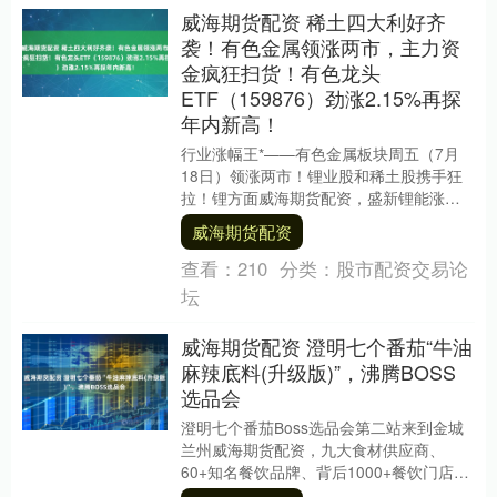
威海期货配资 稀土四大利好齐
袭！有色金属领涨两市，主力资
金疯狂扫货！有色龙头
ETF（159876）劲涨2.15%再探
年内新高！
行业涨幅王*——有色金属板块周五（7月
18日）领涨两市！锂业股和稀土股携手狂
拉！锂方面威海期货配资，盛新锂能涨
停，天齐锂业涨超5%，西藏矿业涨逾3%；
威海期货配资
稀土方面，....
查看：
210
分类：
股市配资交易论
坛
威海期货配资 澄明七个番茄“牛油
麻辣底料(升级版)”，沸腾BOSS
选品会
澄明七个番茄Boss选品会第二站来到金城
兰州威海期货配资，九大食材供应商、
60+知名餐饮品牌、背后1000+餐饮门店聚
势能量场，并圆满收官。 澄明七个番茄升