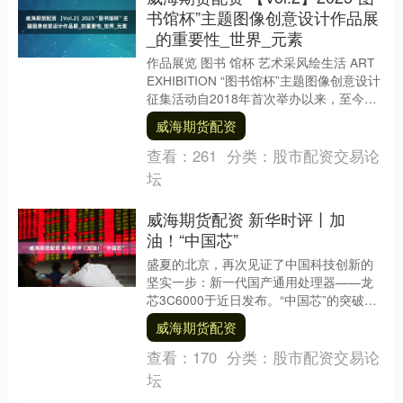
书馆杯”主题图像创意设计作品展
_的重要性_世界_元素
作品展览 图书 馆杯 艺术采风绘生活 ART
EXHIBITION “图书馆杯”主题图像创意设计
征集活动自2018年首次举办以来，至今共
吸引全国1600+图书馆....
威海期货配资
查看：
261
分类：
股市配资交易论
坛
威海期货配资 新华时评丨加
油！“中国芯”
盛夏的北京，再次见证了中国科技创新的
坚实一步：新一代国产通用处理器——龙
芯3C6000于近日发布。“中国芯”的突破威
海期货配资，跃动的是加快实现高水平科
威海期货配资
技自立自....
查看：
170
分类：
股市配资交易论
坛