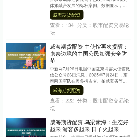
体旅融合发展的标杆案例。数据显示，赛
事累计吸引球迷观众超18万人次，单场观
威海期货配资
赛人数....
查看：
134
分类：
股市配资交易论
坛
威海期货配资 中使馆再次提醒：
柬泰边境的中国公民加强安全防
范
中新网7月26日电据中国驻柬埔寨大使馆微
信公众号26日消息，2025年7月24日，柬
泰两国军队在奥多棉吉省、柏威夏省等边
境地区发生交火，中国驻柬埔寨使馆已发
威海期货配资
领事....
查看：
222
分类：
股市配资交易论
坛
威海期货配资 乌梁素海：生态好
起来 游客多起来 日子火起来
本文转自：内蒙古日报威海期货配资 □本报