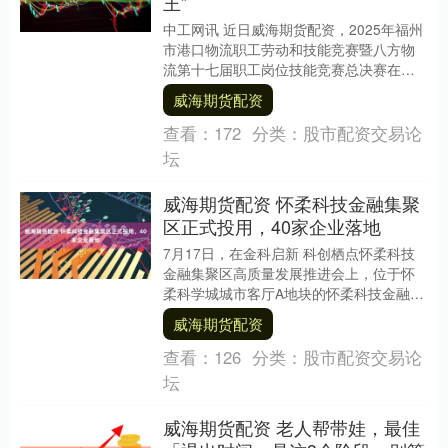
王”
中工网讯 近日威海期货配资，2025年福州
市港口物流职工劳动和技能竞赛暨八方物
流第十七届职工岗位技能竞赛总决赛在马
尾保税区大榕树物流园擂响决胜战鼓。近
威海期货配资
400名一....
查看：
172
分类：
股市配资交易论
坛
威海期货配资 怀柔科技金融集聚
区正式投用，40家企业落地
7月17日，在金科启新 科创栖点怀柔科技
金融集聚区高质量发展推进会上，位于怀
柔科学城城市客厅A地块的怀柔科技金融集
聚区正式揭牌威海期货配资，翎雁计划专
威海期货配资
项政策同步....
查看：
126
分类：
股市配资交易论
坛
威海期货配资 老人帮带娃，最佳