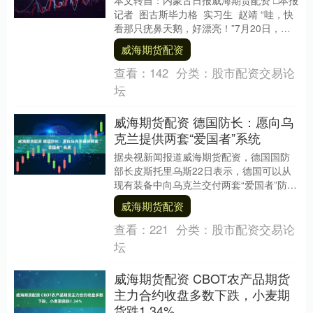
记者 图古斯毕力格 实习生 赵靖 “哇，快
看那只疣鼻天鹅，好漂亮！”7月20日，在
乌梁素海，几位游客站在船上兴奋地....
威海期货配资
查看：
142
分类：
股市配资交易论
坛
威海期货配资 德国防长：愿向乌
克兰提供两套“爱国者”系统
据央视新闻报道威海期货配资，德国国防
部长皮斯托里乌斯22日表示，德国可以从
现有装备中向乌克兰交付两套“爱国者”防空
系统威海期货配资，但前提是必须获得可
威海期货配资
靠保证，那....
查看：
221
分类：
股市配资交易论
坛
威海期货配资 CBOT农产品期货
主力合约收盘多数下跌，小麦期
货跌1.34%