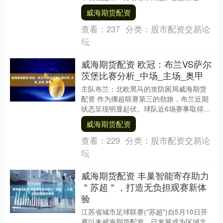
项的，竞业限制条款不生效；即使属于涉
威海期货配资
密人员，竞业限制....
查看：
237
分类：
股市配资交易论
坛
威海期货配资 欧冠：布兰VS萨尔
茨堡比赛分析_中场_主场_奥甲
主队布兰：北欧黑马的攻防困局威海期货
配资 作为挪超联赛第三的劲旅，布兰近期
状态呈现明显起伏。球队近6场赛事取得3
胜1平2负，进9球失8球，主场胜率达
威海期货配资
67%，但防....
查看：
229
分类：
股市配资交易论
坛
威海期货配资 丰巢智能寄存助力
＂苏超＂，打造无负担观赛新体
验
江苏省城市足球联赛("苏超")自5月10日开
赛以来威海期货配资，已发展成为区域文