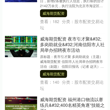
日，新增2条被执行人信息，执行标的合计
2142万余元，执行法院为北京市海淀区人
民法院。锤子科技（成都）股份有限公司
威海期货配资
成立....
查看：
182
分类：
股市配资交易论
坛
威海期货配资 夜市引才聚&#32;
多岗助就业&#32;河南信阳市人社
局举办招聘夜市活动
原标题：夜市引才聚 多岗助就业（主题）
威海期货配资 信阳市人社局举办招聘夜市
活动（副题） 信阳日报讯（记者 赵天）8
月8日，一场热闹非凡的招聘夜市活动在万
威海期货配资
达广场....
查看：
140
分类：
股市配资交易论
坛
威海期货配资 福州港口物流以赛
练兵&#32;400名精英角逐“技能之