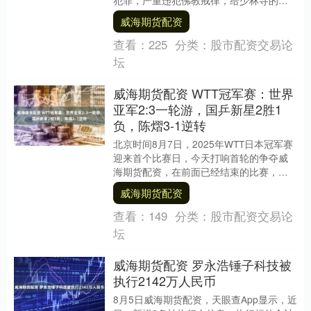
理和佛教领域正常秩序制造了混乱，对佛
威海期货配资
教健康传承造....
查看：
225
分类：
股市配资交易论
坛
威海期货配资 WTT冠军赛：世界
亚军2:3一轮游，国乒新星2胜1
负，陈熠3-1逆转
北京时间8月7日，2025年WTT日本冠军赛
迎来首个比赛日，今天打响首轮的争夺威
海期货配资，在前面已经结束的比赛，国
乒2人出局，其中一场是内战出局，输外战
威海期货配资
的是薛....
查看：
149
分类：
股市配资交易论
坛
威海期货配资 罗永浩锤子科技被
执行2142万人民币
8月5日威海期货配资，天眼查App显示，近