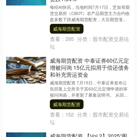
每经AI快讯，当地时间7月17日，芝加哥期
货交易所（CBOT）农产品期货主力合约收
盘多数下跌威海期货配资，大豆期货涨
0.66%报1027.25美分/蒲式耳，玉米....
威海期货配资
查看：
295
分类：
股市配资交易论
坛
威海期货配资 中泰证券60亿元定
增被问询 15亿元拟用于偿还债务
和补充营运资金
威海期货配资 7月15日，中泰证券发布公
告回复上交所关于其60亿元定增申请的审
核问询函，并更新了募集说明书。 从回复
内容来看，中泰证券重点就监管关注的定
威海期货配资
增发行方....
查看：
152
分类：
股市配资交易论
坛
威海期货配资 【Vol.2】2025“图