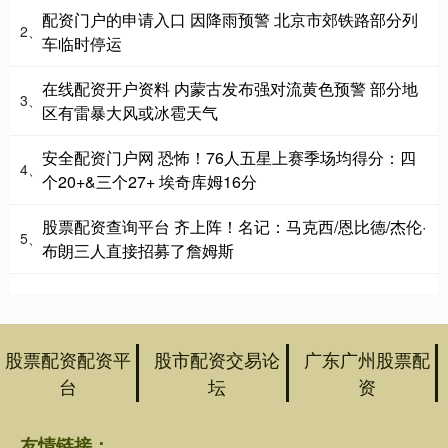
配资门户的申请入口 因降雨预警 北京市郊铁路部分列
2、
车临时停运
在线配资开户资料 内蒙古发布强对流黄色预警 部分地
3、
区有雷暴大风或冰雹天气
安全配资门户网 恐怖！76人五星上赛季场均得分：四
4、
个20+&三个27+ 埃奇库姆16分
股票配资查询平台 齐上阵！名记：马克西/恩比德/杰伦·
5、
布朗三人直接招募了詹姆斯
股票配资配资平
股市配资交易论
广东广州股票配
台
坛
资
友情链接：