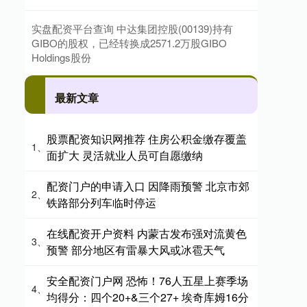
实盘配资平台查询 中达集团控股(00139)持有
GIBO的股权，已经转换成2571.2万股GIBO
Holdings股份
最新文章
股票配资知识网推荐 住房公积金缴存覆盖
1、
面扩大 灵活就业人员可自愿缴纳
配资门户的申请入口 因降雨预警 北京市郊
2、
铁路部分列车临时停运
在线配资开户资料 内蒙古发布强对流黄色
3、
预警 部分地区有雷暴大风或冰雹天气
安全配资门户网 恐怖！76人五星上赛季场
4、
均得分：四个20+&三个27+ 埃奇库姆16分