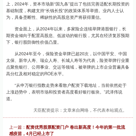
上，2024年，资本市场新“国九条”提出了包括完善适配长期投资的
基础制度，构建支持“长钱长投”的政策体系等举措。业内人士认
为，具备垄断性、稀缺性的高股息资产将获得重估。
资金面上，从2024年以来，多家险企连续举牌港股银行，长
期资金倾向于配置高股息、低波动的银行股，尤其在经济复苏预期
下，银行股防御性价值凸显。
从2024年至今，保险资金举牌已超20次，以中国平安、中国
太保、新华人寿、瑞众人寿、长城人寿等为代表，险资举牌行业重
点聚焦银行、公用事业、交运等领域，被举牌的上市企业普遍具备
高分红及相对稳定的ROE水平。
“从申万银行指数走势来看散户配资下载地址，当前依然处于
上涨趋势中，表明市场和投资者高度看好银行板块。”武泽伟说
道。
天臣配资提示：文章来自网络，不代表本站观点。
上一篇：
配资优秀股票配资门户 卷出新高度！今年的第一批流
感疫苗，4月已经上市了