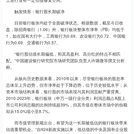
上述行业有一定估值修复空间。
触发情形：银行股长期破净
目前银行板块均处于全面破净状态。根据数据，截至今日收
盘，除招商银行（1.06）外，银行板块整体市净率（PB）均低于
1，如在国有大行中，工商银行为0.69、农业银行为0.72、中国银
行为0.69、交通银行为0.57。
“银行股估值长期偏低，和其高盈利、高分红的特点不相匹
配。”中国建设银行研究院市场研究团队负责人许璐微等撰文分析
称。
从纵向历史数据来看，2010年以来，尽管银行板块的股息率
总体呈上升趋势，但市净率处于下降趋势，位于历史较低水平；从
资本市场结构来看，银行股的市场表现与其利润贡献严重背离。
2010-2023年，银行板块（申万一级行业分类）利润总额占A股上
市公司利润总额的比例持续超39%，但其市值在整体市场中的份额
却从15.0%缩小至8.7%。
而市值管理新规出台，有望为这一长期被低估的银行板块带来
估值重塑机会。“自924新政实施以来，低估值的中央及国有企业股