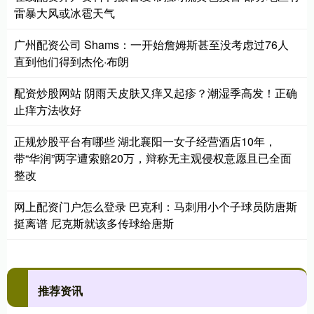
雷暴大风或冰雹天气
广州配资公司 Shams：一开始詹姆斯甚至没考虑过76人
直到他们得到杰伦·布朗
配资炒股网站 阴雨天皮肤又痒又起疹？潮湿季高发！正确
止痒方法收好
正规炒股平台有哪些 湖北襄阳一女子经营酒店10年，
带“华润”两字遭索赔20万，辩称无主观侵权意愿且已全面
整改
网上配资门户怎么登录 巴克利：马刺用小个子球员防唐斯
挺离谱 尼克斯就该多传球给唐斯
推荐资讯