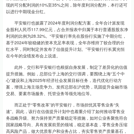
现的可分配利润的10%至35%之间，除年度利润分配外，本行还可
以进行中期现金分红。
平安银行也披露了2024年度利润分配方案，全年合计派发现
金股利人民币117.99亿元，占合并报表中归属于本行普通股股东净
利润的比例为28.32%。“平安银行率先在股份行实施了中期分红，
基于2024年较稳健的资本充足率表现，全年亦维持了较合理的分
红水平，同时制定并发布了估值提升计划。”平安银行行长冀光恒
在今年的业绩发布会上说道。
此外，交行和平安银行也根据自身发展，制定了差异化的估值
提升措施。例如，总部位于上海的交行强调，要围绕上海“五个中
心”建设和上海2025年经济社会发展目标任务，迭代优化行动方
案，增强上海主场竞争力。发挥总部在沪优势，巩固提升金融市场
交易、要素市场服务、托管业务等领先地位等。
而正处于“零售改革”的平安银行，市场担忧其零售业务“失
速”。因此，该行在估值提升计划中也着重介绍了如何推动零售业
务战略升级、努力保持资产质量稳定等措施，如对公业务聚焦符合
国家战略导向、具有发展前景的领域，稳定基本盘，零售业务压缩
高风险产品，做大优质客户和业务占比，夯实零售资产质量基石，