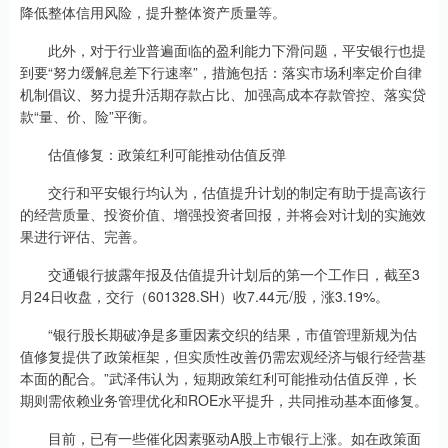
降低整体信用风险，提升整体资产质量等。
此外，对于行业普遍面临的盈利能力下滑问题，平安银行也提
到要“努力缓解息差下行速率”，措施包括：落实市场利率定价自律
机制倡议、努力提升活期存款占比、加强高成本存款管控、落实贷
款“量、价、险”平衡。
估值修复：政策红利可能推动估值反弹
交行和平安银行均认为，估值提升计划的制定有助于提高该行
的经营质量、投资价值、增强投资者回报，并将会对计划的实施效
果进行评估、完善。
交通银行披露年报及估值提升计划后的第一个工作日，截至3
月24日收盘，交行（601328.SH）收7.44元/股，涨3.19%。
“银行股长期破净是多重因素交织的结果，市值管理新规为估
值修复提供了政策框架，但实质性改善仍需宏观经济与银行经营基
本面的配合。”武泽伟认为，短期政策红利可能推动估值反弹，长
期则需依赖业务管理优化和ROE水平提升，共同推动基本面修复。
目前，已有一些催化因素驱动A股上市银行上涨。如在政策面