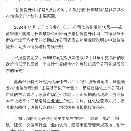
“估值提升计划”是A股新名词，而银行股“长期破净”是触发其公
布估值提升计划的主要原因。
2024年11月，证监会发布《上市公司监管指引第10号——市
值管理》明确，长期破净公司应当披露估值提升计划，市净率低于
所在行业平均水平的长期破净公司还应在年度业绩说明会中就估值
提升计划执行情况进行专项说明。
根据监管定义，长期破净是指股票连续12个月每个交易日的收
盘价均低于其最近一个会计年度经审计的每股归属于公司普通股股
东的净资产。
苏商银行特约研究员武泽伟告诉21世纪经济报道记者，证监会
发布“市值管理指引”主要基于以下考量：一是通过强化上市公司对
市值的主动管理，改善市场定价功能，纠正长期低估现象，提升资
本市场效率；二是引导企业通过分红、回购、优化经营等方式，提
升股东回报，改善股东体验，增强投资者长期投资信心。
目前，A股长期破净公司主要集中在银行、非银、地产、钢
铁、建筑、交运等行业，业内认为，随着市值管理新规落地，预计