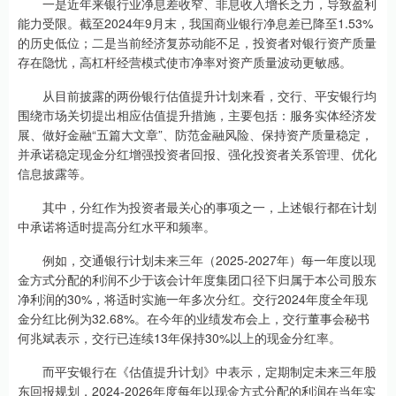
一是近年来银行业净息差收窄、非息收入增长乏力，导致盈利
能力受限。截至2024年9月末，我国商业银行净息差已降至1.53%
的历史低位；二是当前经济复苏动能不足，投资者对银行资产质量
存在隐忧，高杠杆经营模式使市净率对资产质量波动更敏感。
从目前披露的两份银行估值提升计划来看，交行、平安银行均
围绕市场关切提出相应估值提升措施，主要包括：服务实体经济发
展、做好金融“五篇大文章”、防范金融风险、保持资产质量稳定，
并承诺稳定现金分红增强投资者回报、强化投资者关系管理、优化
信息披露等。
其中，分红作为投资者最关心的事项之一，上述银行都在计划
中承诺将适时提高分红水平和频率。
例如，交通银行计划未来三年（2025-2027年）每一年度以现
金方式分配的利润不少于该会计年度集团口径下归属于本公司股东
净利润的30%，将适时实施一年多次分红。交行2024年度全年现
金分红比例为32.68%。在今年的业绩发布会上，交行董事会秘书
何兆斌表示，交行已连续13年保持30%以上的现金分红率。
而平安银行在《估值提升计划》中表示，定期制定未来三年股
东回报规划，2024-2026年度每年以现金方式分配的利润在当年实