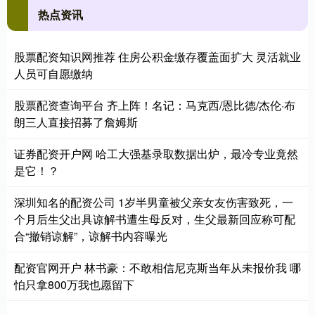
热点资讯
股票配资知识网推荐 住房公积金缴存覆盖面扩大 灵活就业
人员可自愿缴纳
股票配资查询平台 齐上阵！名记：马克西/恩比德/杰伦·布
朗三人直接招募了詹姆斯
证券配资开户网 哈工大强基录取数据出炉，最冷专业竟然
是它！？
深圳知名的配资公司 1岁半男童被父亲女友伤害致死，一
个月后生父出具谅解书遭生母反对，生父最新回应称可配
合“撤销谅解”，谅解书内容曝光
配资官网开户 林书豪：不敢相信尼克斯当年从未报价我 哪
怕只拿800万我也愿留下