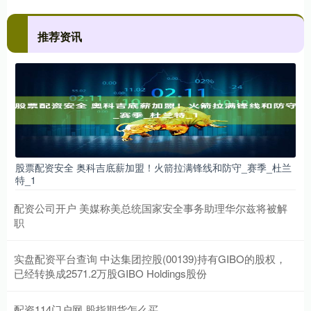
推荐资讯
股票配资安全 奥科吉底薪加盟！火箭拉满锋线和防守_赛季_杜兰
特_1
配资公司开户 美媒称美总统国家安全事务助理华尔兹将被解
职
实盘配资平台查询 中达集团控股(00139)持有GIBO的股权，
已经转换成2571.2万股GIBO Holdings股份
配资114门户网 股指期货怎么买