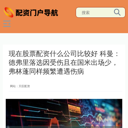
现在股票配资什么公司比较好 科曼：
德弗里落选因受伤且在国米出场少，
弗林蓬同样频繁遭遇伤病
网站：天臣配资